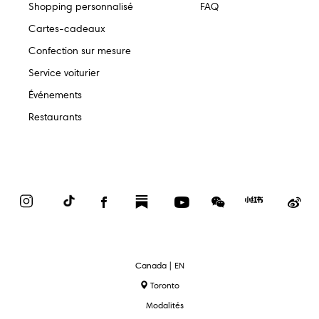
Shopping personnalisé
FAQ
Cartes-cadeaux
Confection sur mesure
Service voiturier
Événements
Restaurants
Instagram
TikTok
Facebook
Substack
YouTube
WeChat
Red
We
Book
text.language
Canada | EN
Toronto
Modalités