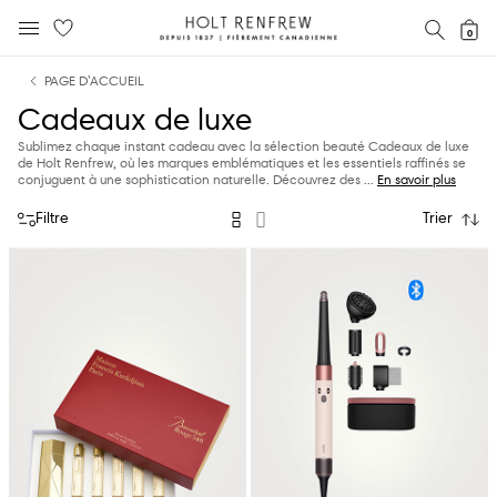
Holt
RECH
0
MENU MOBILE
Renfrew
text.skipToContent
text.skipToNavigation
Fierement
PAGE D’ACCUEIL
Canadienne
Cadeaux de luxe
Sublimez chaque instant cadeau avec la sélection beauté Cadeaux de luxe
de Holt Renfrew, où les marques emblématiques et les essentiels raffinés se
conjuguent à une sophistication naturelle. Découvrez des
...
En savoir plus
Filtre
Trier