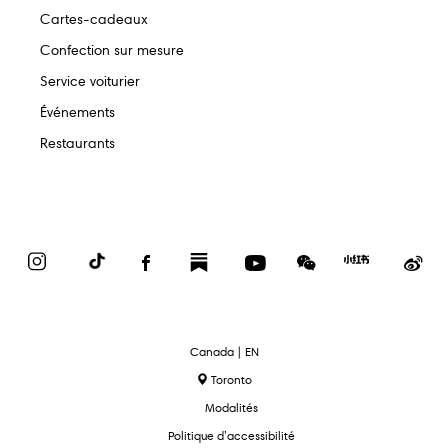
Cartes-cadeaux
Confection sur mesure
Service voiturier
Événements
Restaurants
Instagram
TikTok
Facebook
Substack
YouTube
WeChat
Red
We
Book
text.language
Canada | EN
Toronto
Modalités
Politique d’accessibilité