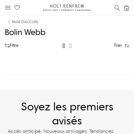
Holt
RECH
0
MENU MOBILE
Renfrew
text.skipToContent
text.skipToNavigation
Fierement
PAGE D’ACCUEIL
Canadienne
Bolin Webb
Filtre
Trier
Soyez les premiers
avisés
Accès anticipé. Nouveaux arrivages. Tendances