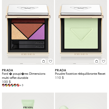
PRADA
PRADA
Fard � paupi�res Dimensions
Poudre fixatrice rééquilibrante Reset
110 $
multi-effet durable
100 $
+3