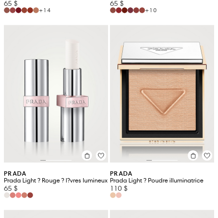
65 $
65 $
+14
+10
PRADA
PRADA
Prada Light ? Rouge ? l?vres lumineux
Prada Light ? Poudre illuminatrice
65 $
110 $