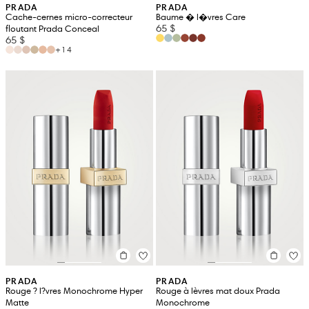
PRADA
PRADA
Cache-cernes micro-correcteur
Baume � l�vres Care
65 $
floutant Prada Conceal
65 $
+14
PRADA
PRADA
Rouge ? l?vres Monochrome Hyper
Rouge à lèvres mat doux Prada
Matte
Monochrome