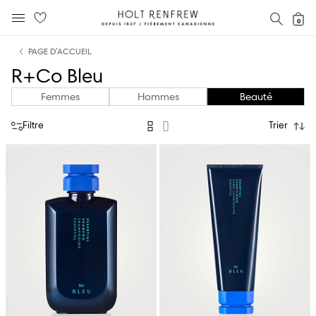
Holt
RECH
0
MENU MOBILE
Renfrew
text.skipToContent
text.skipToNavigation
Fierement
PAGE D’ACCUEIL
Canadienne
R+Co Bleu
Femmes
Hommes
Beauté
Filtre
Trier