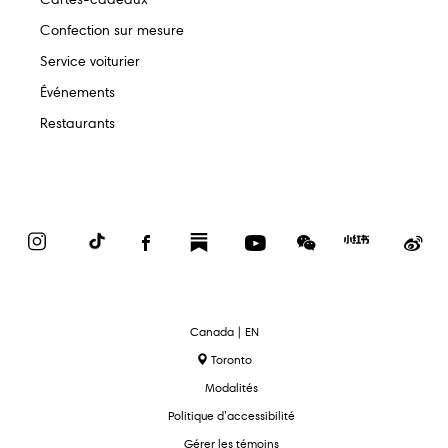
Confection sur mesure
Service voiturier
Événements
Restaurants
Instagram
TikTok
Facebook
Substack
YouTube
WeChat
Red
We
Book
text.language
Canada | EN
Toronto
Modalités
Politique d’accessibilité
Gérer les témoins