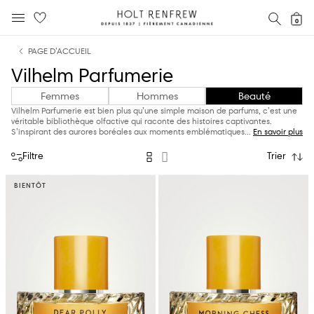
Holt
RECH
0
MENU MOBILE
Renfrew
text.skipToContent
text.skipToNavigation
Fierement
PAGE D’ACCUEIL
Canadienne
Vilhelm Parfumerie
Femmes
Hommes
Beauté
Vilhelm Parfumerie est bien plus qu’une simple maison de parfums, c’est une
véritable bibliothèque olfactive qui raconte des histoires captivantes.
S’inspirant des aurores boréales aux moments emblé
matiques
...
En savoir plus
Filtre
Trier
BIENTÔT