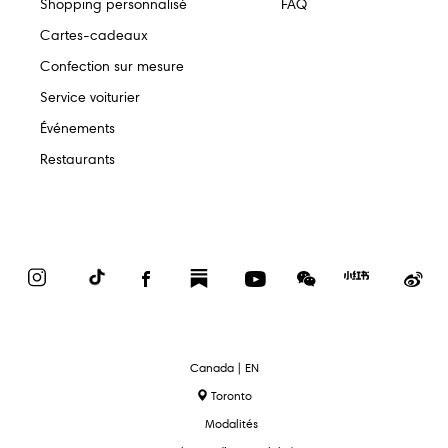
Shopping personnalisé
FAQ
Cartes-cadeaux
Confection sur mesure
Service voiturier
Événements
Restaurants
Instagram
TikTok
Facebook
Substack
YouTube
WeChat
Red
We
Book
text.language
Canada | EN
Toronto
Modalités