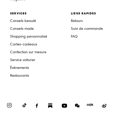
SERVICES
LIENS RAPIDES
Conseils beauté
Retours
Conseils mode
Suivi de commande
Shopping personnalisé
FAQ
Cartes-cadeaux
Confection sur mesure
Service voiturier
Événements
Restaurants
Instagram
TikTok
Facebook
Substack
YouTube
WeChat
Red
We
Book