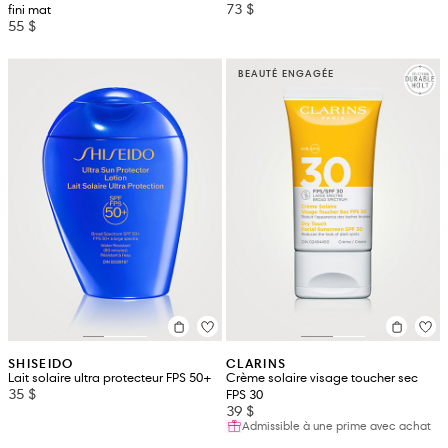
73 $
fini mat
55 $
BEAUTÉ ENGAGÉE
SHISEIDO
CLARINS
Lait solaire ultra protecteur FPS 50+
Crème solaire visage toucher sec
35 $
FPS 30
39 $
Admissible à une prime avec achat