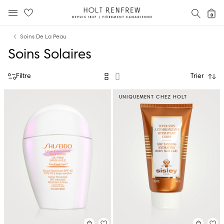
Holt
RECH
0
MENU MOBILE
Renfrew
text.skipToContent
text.skipToNavigation
Fierement
Soins De La Peau
Canadienne
Soins Solaires
Filtre
Trier
UNIQUEMENT CHEZ HOLT