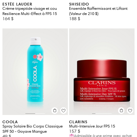
ESTÉE LAUDER
SHISEIDO
Crème tripeptide visage et cou
Ensemble Raffermissant et Liftant
Resilience Multi-Effect à FPS 15
(Valeur de 210 $)
164 $
188 $
COOLA
CLARINS
Spray Solaire Bio Corps Classique
Multi-Intensive Jour FPS 15
157 $
SPF 50 - Goyave Mangue
Admissible à une prime avec achat
49 $