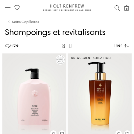
Holt
RECH
0
MENU MOBILE
Renfrew
text.skipToContent
text.skipToNavigation
Fierement
Soins Capillaires
Canadienne
Shampoings et revitalisants
Filtre
Trier
UNIQUEMENT CHEZ HOLT