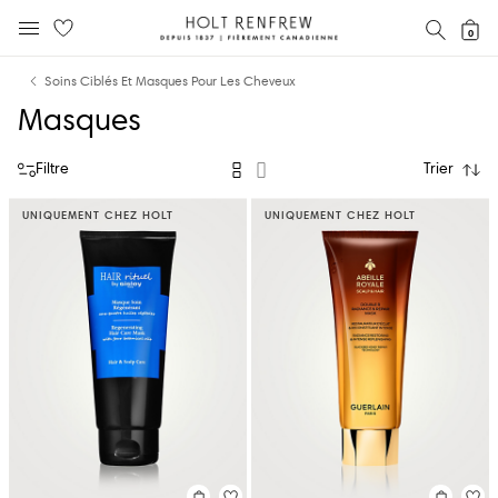
Holt
RECH
0
MENU MOBILE
Renfrew
text.skipToContent
text.skipToNavigation
Fierement
Soins Ciblés Et Masques Pour Les Cheveux
Canadienne
Masques
Filtre
Trier
UNIQUEMENT CHEZ HOLT
UNIQUEMENT CHEZ HOLT