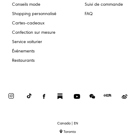
Conseils mode
Suivi de commande
Shopping personnalisé
FAQ
Cartes-cadeaux
Confection sur mesure
Service voiturier
Événements
Restaurants
Instagram
TikTok
Facebook
Substack
YouTube
WeChat
Red
We
Book
text.language
Canada | EN
Toronto