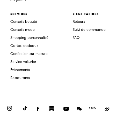
SERVICES
LIENS RAPIDES
Conseils beauté
Retours
Conseils mode
Suivi de commande
Shopping personnalisé
FAQ
Cartes-cadeaux
Confection sur mesure
Service voiturier
Événements
Restaurants
Instagram
TikTok
Facebook
Substack
YouTube
WeChat
Red
We
Book