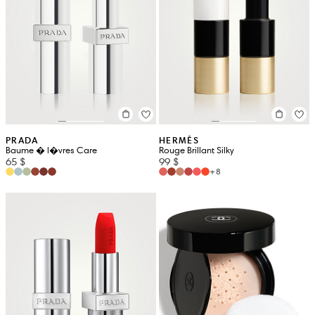
PRADA
HERMÈS
Baume � l�vres Care
Rouge Brillant Silky
65 $
99 $
+8