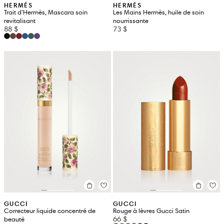
HERMÈS
HERMÈS
Trait d’Hermès, Mascara soin
Les Mains Hermès, huile de soin
revitalisant
nourrissante
88 $
73 $
GUCCI
GUCCI
Correcteur liquide concentré de
Rouge à lèvres Gucci Satin
66 $
beauté