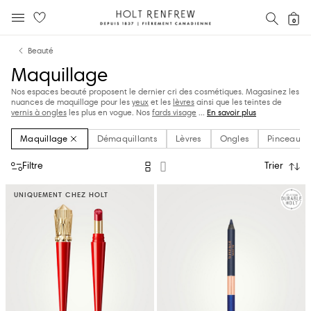
Holt
RECH
0
MENU MOBILE
Renfrew
text.skipToContent
text.skipToNavigation
Fierement
Beauté
Canadienne
Maquillage
Nos espaces beauté proposent le dernier cri des cosmétiques. Magasinez les
nuances de maquillage pour les
yeux
et les
lèvres
ainsi que les teintes de
vernis à ongles
les plus en vogue. Nos
fards visage
...
En savoir plus
Maquillage
Démaquillants
Lèvres
Ongles
Pinceaux e
Filtre
Trier
UNIQUEMENT CHEZ HOLT