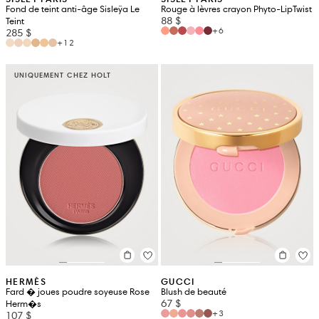
Fond de teint anti-âge Sisleÿa Le
Rouge à lèvres crayon Phyto-LipTwist
88 $
Teint
+6
285 $
+12
UNIQUEMENT CHEZ HOLT
HERMÈS
GUCCI
Fard � joues poudre soyeuse Rose
Blush de beauté
67 $
Herm�s
+3
107 $