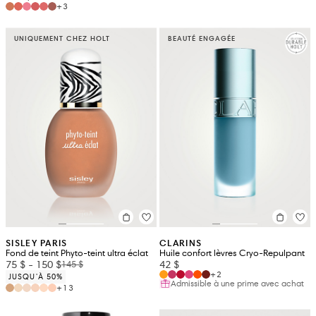
+3
UNIQUEMENT CHEZ HOLT
BEAUTÉ ENGAGÉE
SISLEY PARIS
CLARINS
Fond de teint Phyto-teint ultra éclat
Huile confort lèvres Cryo-Repulpant
75 $
-
150 $
42 $
145 $
+2
JUSQU'À 50%
Admissible à une prime avec achat
+13