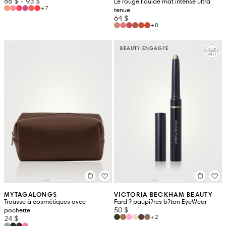
88 $
-
93 $
Le rouge liquide mat intense ultra
+7
tenue
64 $
+8
BEAUT? ENGAG?E
MYTAGALONGS
VICTORIA BECKHAM BEAUTY
Trousse à cosmétiques avec
Fard ? paupi?res b?ton EyeWear
50 $
pochette
+2
24 $