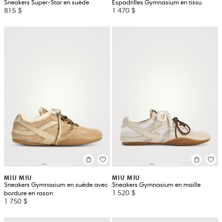
Sneakers Super-Star en suède
Espadrilles Gymnasium en tissu
815 $
1 470 $
MIU MIU
MIU MIU
Sneakers Gymnasium en suède avec
Sneakers Gymnasium en maille
1 520 $
bordure en rason
1 750 $