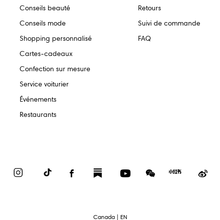
Conseils beauté
Retours
Conseils mode
Suivi de commande
Shopping personnalisé
FAQ
Cartes-cadeaux
Confection sur mesure
Service voiturier
Événements
Restaurants
Instagram
TikTok
Facebook
Substack
YouTube
WeChat
Red
We
Book
text.language
Canada | EN