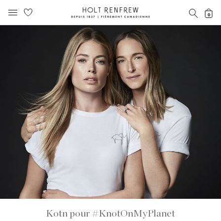
Holt
RECH
0
MENU MOBILE
Renfrew
text.skipToContent
text.skipToNavigation
Fierement
Canadienne
Kotn pour #KnotOnMyPlanet