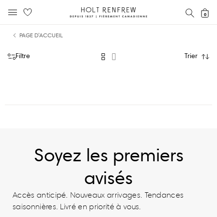
Holt
RECH
0
MENU MOBILE
Renfrew
text.skipToContent
text.skipToNavigation
Fierement
PAGE D’ACCUEIL
Canadienne
Filtre
Trier
Soyez les premiers
avisés
Accès anticipé. Nouveaux arrivages. Tendances
saisonnières. Livré en priorité à vous.