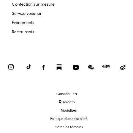
Confection sur mesure
Service voiturier
Événements
Restaurants
Instagram
TikTok
Facebook
Substack
YouTube
WeChat
Red
We
Book
text.language
Canada | EN
Toronto
Modalités
Politique d’accessibilité
Gérer les témoins