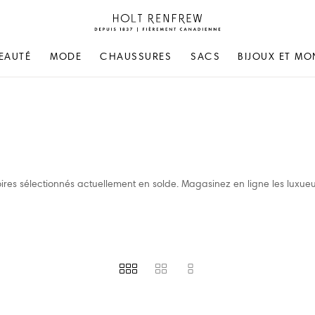
Holt
Renfrew
Fierement
EAUTÉ
MODE
CHAUSSURES
SACS
BIJOUX ET MO
Canadienne
ires sélectionnés actuellement en solde. Magasinez en ligne les luxue