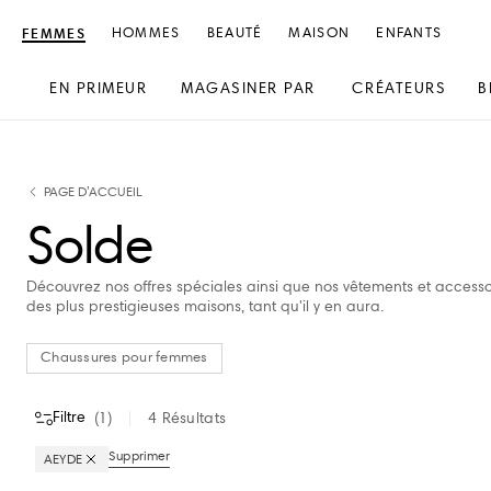
FEMMES
HOMMES
BEAUTÉ
MAISON
ENFANTS
EN PRIMEUR
MAGASINER PAR
CRÉATEURS
B
text.skipToContent
text.skipToNavigation
PAGE D’ACCUEIL
Solde
Découvrez nos offres spéciales ainsi que nos vêtements et accesso
des plus prestigieuses maisons, tant qu'il y en aura.
Chaussures pour femmes
Filtre
(
1
)
4
Résultats
Supprimer
AEYDE