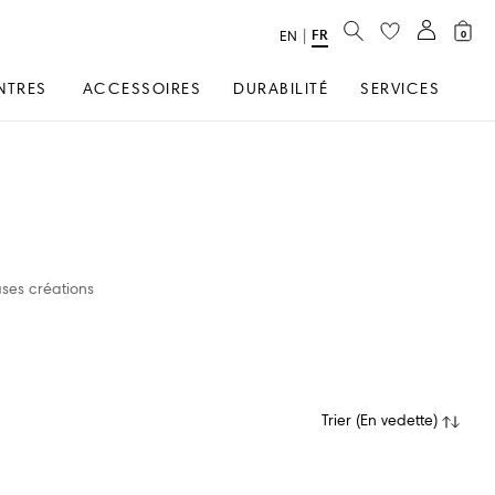
RECHERCHER
FR
text.language
|
EN
0
NTRES
ACCESSOIRES
DURABILITÉ
SERVICES
uses créations
Trier
(
En vedette
)