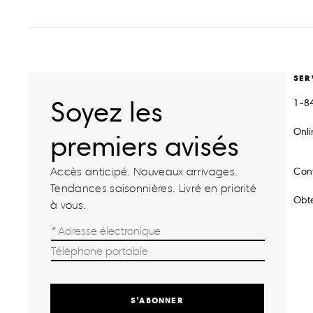
SER
Soyez les
1-8
Onl
premiers avisés
Accès anticipé. Nouveaux arrivages.
Con
Tendances saisonnières. Livré en priorité
Obte
à vous.
S’ABONNER