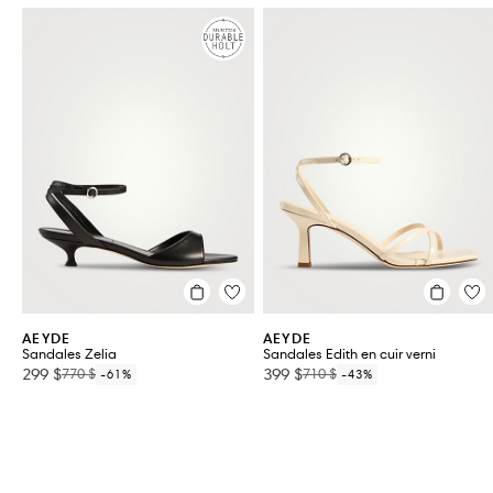
CATÉGORIE
CRÉATEURS
% DE RÉDUCTION
COULEUR
TAILLE DE
Chaussures pour femmes
VOIR TOUT 4
AEYDE
AEYDE
Sandales Zelia
Sandales Edith en cuir verni
299 $
399 $
770 $
710 $
-61%
-43%