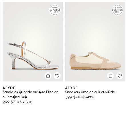
 CHAUSSURES (ÉU)
DISPONIBILITÉ EN MAGASIN
AEYDE
AEYDE
Sandales � bride arri�re Elise en
Sneakers Uma en cuir et su?de
cuir m�tallis�
399 $
710 $
-43%
299 $
710 $
-57%