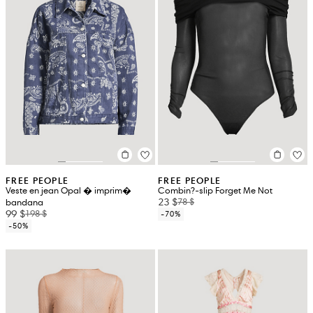
FREE PEOPLE
FREE PEOPLE
Veste en jean Opal � imprim�
Combin?-slip Forget Me Not
23 $
78 $
bandana
99 $
198 $
-70%
-50%