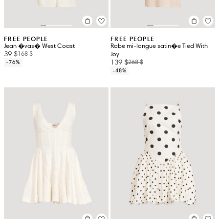
FREE PEOPLE
FREE PEOPLE
Jean �vas� West Coast
Robe mi-longue satin�e Tied With
39 $
168 $
Joy
139 $
268 $
-76%
-48%