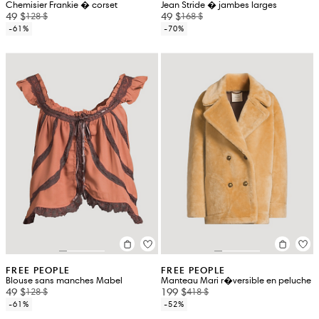
Chemisier Frankie � corset
Jean Stride � jambes larges
49 $
49 $
128 $
168 $
-61%
-70%
FREE PEOPLE
FREE PEOPLE
Blouse sans manches Mabel
Manteau Mari r�versible en peluche
49 $
199 $
128 $
418 $
-61%
-52%