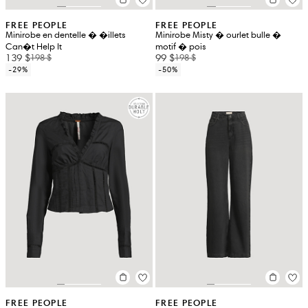
FREE PEOPLE
FREE PEOPLE
Minirobe en dentelle � �illets
Minirobe Misty � ourlet bulle �
Can�t Help It
motif � pois
139 $
99 $
198 $
198 $
-29%
-50%
FREE PEOPLE
FREE PEOPLE