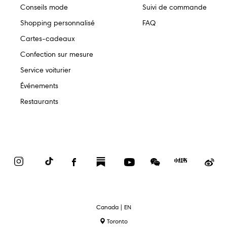
Conseils mode
Suivi de commande
Shopping personnalisé
FAQ
Cartes-cadeaux
Confection sur mesure
Service voiturier
Événements
Restaurants
Instagram
TikTok
Facebook
Substack
YouTube
WeChat
Red
We
Book
text.language
Canada | EN
Toronto