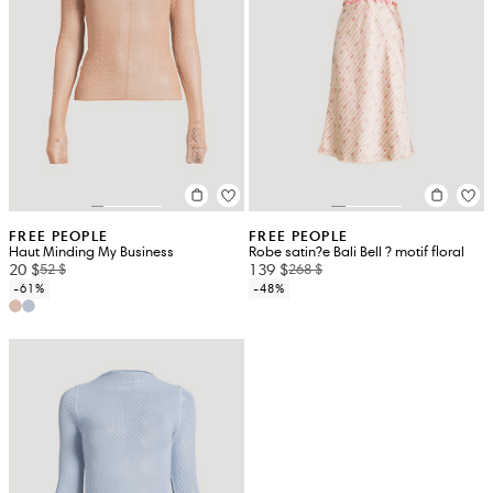
FREE PEOPLE
FREE PEOPLE
Haut Minding My Business
Robe satin?e Bali Bell ? motif floral
20 $
139 $
52 $
268 $
-61%
-48%