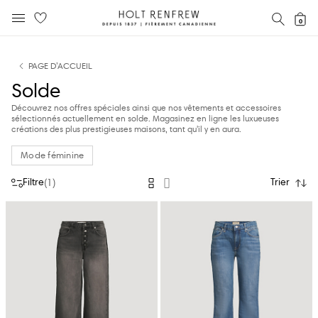
Holt
RECH
0
MENU MOBILE
Renfrew
text.skipToContent
text.skipToNavigation
Fierement
Canadienne
PAGE D’ACCUEIL
Solde
Découvrez nos offres spéciales ainsi que nos vêtements et accessoires
sélectionnés actuellement en solde. Magasinez en ligne les luxueuses
créations des plus prestigieuses maisons, tant qu'il y en aura.
Mode féminine
Filtre
Trier
(
1
)