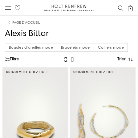
Holt
RECH
0
MENU MOBILE
Renfrew
text.skipToContent
text.skipToNavigation
Fierement
PAGE D’ACCUEIL
Canadienne
Alexis Bittar
Boucles d’oreilles mode
Bracelets mode
Colliers mode
Filtre
Trier
UNIQUEMENT CHEZ HOLT
UNIQUEMENT CHEZ HOLT