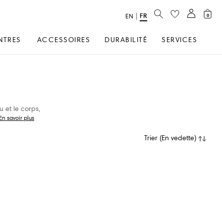
RECHERCHER
FR
text.language
|
EN
0
NTRES
ACCESSOIRES
DURABILITÉ
SERVICES
 et le corps,
En savoir plus
Trier
(
En vedette
)