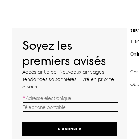
SER
Soyez les
1-8
Onl
premiers avisés
Accès anticipé. Nouveaux arrivages.
Con
Tendances saisonnières. Livré en priorité
Obte
à vous.
S’ABONNER