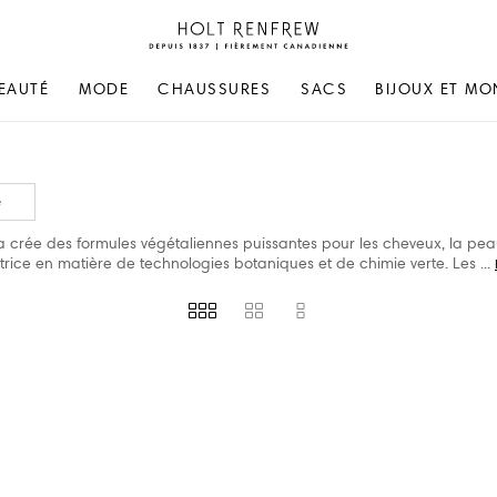
Holt
Renfrew
Fierement
EAUTÉ
MODE
CHAUSSURES
SACS
BIJOUX ET MO
Canadienne
é
rée des formules végétaliennes puissantes pour les cheveux, la peau
trice en matière de technologies botaniques et de chimie verte. Les
...