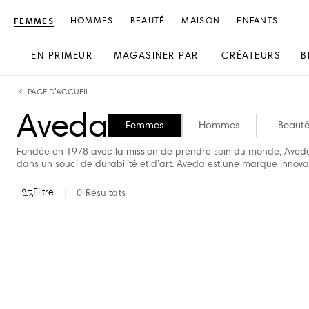
FEMMES
HOMMES
BEAUTÉ
MAISON
ENFANTS
EN PRIMEUR
MAGASINER PAR
CRÉATEURS
B
text.skipToContent
text.skipToNavigation
PAGE D’ACCUEIL
Aveda
Femmes
Hommes
Beaut
Fondée en 1978 avec la mission de prendre soin du monde, Aveda c
dans un souci de durabilité et d’art. Aveda est une marque innova
Filtre
0
Résultats
VOIR TOUT