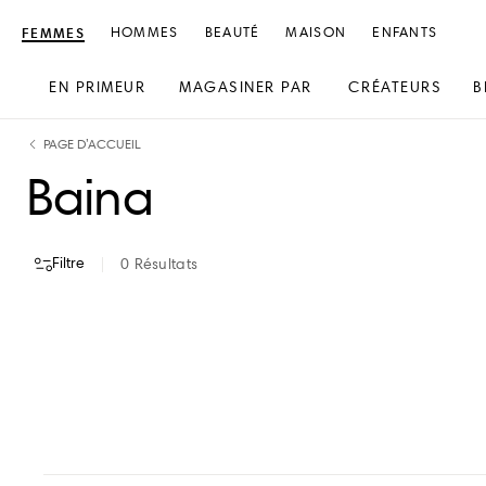
FEMMES
HOMMES
BEAUTÉ
MAISON
ENFANTS
EN PRIMEUR
MAGASINER PAR
CRÉATEURS
B
text.skipToContent
text.skipToNavigation
PAGE D’ACCUEIL
Baina
Filtre
0
Résultats
VOIR TOUT