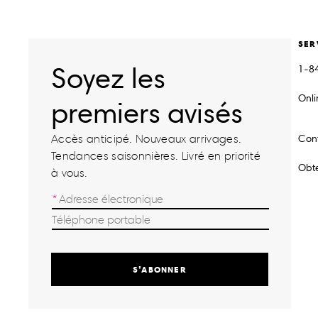
SER
Soyez les
1-8
Onl
premiers avisés
Accès anticipé. Nouveaux arrivages.
Con
Tendances saisonnières. Livré en priorité
Obte
à vous.
S’ABONNER