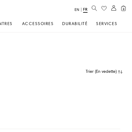
RECHERCHER
FR
text.language
|
EN
0
NTRES
ACCESSOIRES
DURABILITÉ
SERVICES
Trier
(
En vedette
)