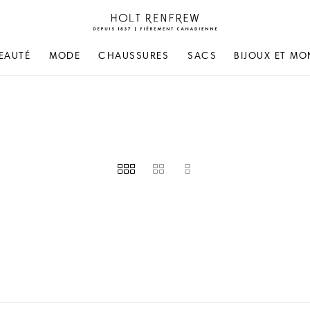
Holt
Renfrew
Fierement
EAUTÉ
MODE
CHAUSSURES
SACS
BIJOUX ET MO
Canadienne