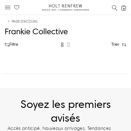
Holt
RECH
0
MENU MOBILE
Renfrew
text.skipToContent
text.skipToNavigation
Fierement
PAGE D’ACCUEIL
Canadienne
Frankie Collective
Filtre
Trier
Soyez les premiers
avisés
Accès anticipé. Nouveaux arrivages. Tendances