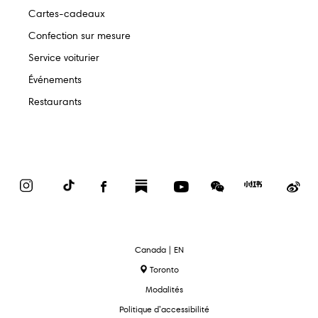
Cartes-cadeaux
Confection sur mesure
Service voiturier
Événements
Restaurants
Instagram
TikTok
Facebook
Substack
YouTube
WeChat
Red
We
Book
text.language
Canada | EN
Toronto
Modalités
Politique d’accessibilité