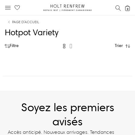
Holt
RECH
0
MENU MOBILE
Renfrew
text.skipToContent
text.skipToNavigation
Fierement
PAGE D’ACCUEIL
Canadienne
Hotpot Variety
Filtre
Trier
Soyez les premiers
avisés
Accès anticipé. Nouveaux arrivages. Tendances