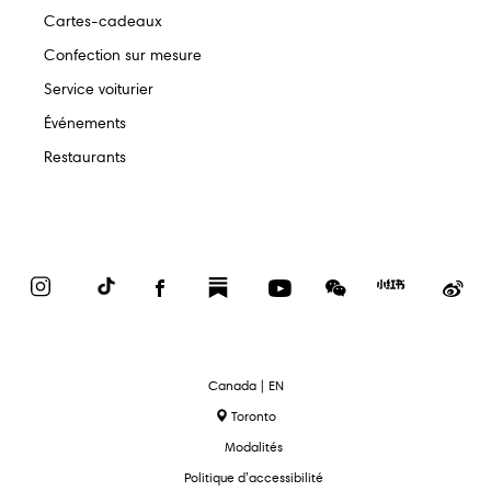
Cartes-cadeaux
Confection sur mesure
Service voiturier
Événements
Restaurants
Instagram
TikTok
Facebook
Substack
YouTube
WeChat
Red
We
Book
text.language
Canada | EN
Toronto
Modalités
Politique d’accessibilité