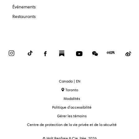
Événements
Restaurants
Instagram
TikTok
Facebook
Substack
YouTube
WeChat
Red
We
Book
text.language
Canada | EN
Toronto
Modalités
Politique d’accessibilité
Gérer les témoins
Centre de protection de la vie privée et de la sécurité
© Holt Renfrew & Cie, ltée, 2026