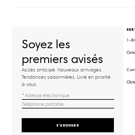
SER
Soyez les
1-8
Onl
premiers avisés
Accès anticipé. Nouveaux arrivages.
Con
Tendances saisonnières. Livré en priorité
Obte
à vous.
S’ABONNER