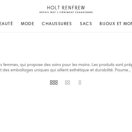
Holt
Renfrew
Fierement
EAUTÉ
MODE
CHAUSSURES
SACS
BIJOUX ET MO
Canadienne
femmes, qui propose des soins pour les mains. Les produits sont pr
t des emballages uniques qui allient esthétique et durabilité.
Paume
...