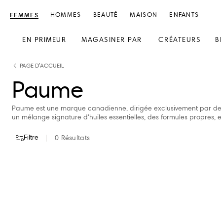
FEMMES
HOMMES
BEAUTÉ
MAISON
ENFANTS
EN PRIMEUR
MAGASINER PAR
CRÉATEURS
B
text.skipToContent
text.skipToNavigation
PAGE D’ACCUEIL
Paume
Paume est une marque canadienne, dirigée exclusivement par des 
un mélange signature d'huiles essentielles, des formules propres, e
Filtre
0
Résultats
VOIR TOUT