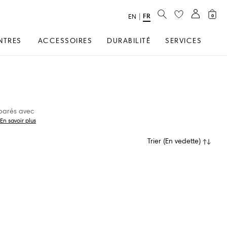
RECHERCHER
FR
text.language
|
EN
0
NTRES
ACCESSOIRES
DURABILITÉ
SERVICES
éparés avec
En savoir plus
Trier
(
En vedette
)