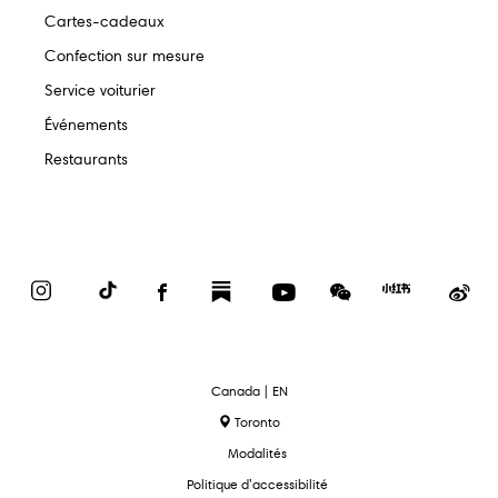
Cartes-cadeaux
Confection sur mesure
Service voiturier
Événements
Restaurants
Instagram
TikTok
Facebook
Substack
YouTube
WeChat
Red
We
Book
text.language
Canada | EN
Toronto
Modalités
Politique d’accessibilité