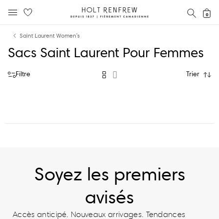
Holt
RECH
0
MENU MOBILE
Renfrew
text.skipToContent
text.skipToNavigation
Fierement
Saint Laurent Women's
Canadienne
Sacs Saint Laurent Pour Femmes
Filtre
Trier
Soyez les premiers
avisés
Accès anticipé. Nouveaux arrivages. Tendances