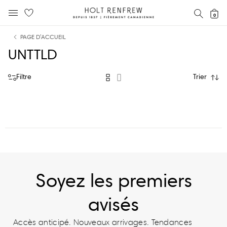
Holt
RECH
0
MENU MOBILE
Renfrew
text.skipToContent
text.skipToNavigation
Fierement
PAGE D’ACCUEIL
Canadienne
UNTTLD
Filtre
Trier
Soyez les premiers
avisés
Accès anticipé. Nouveaux arrivages. Tendances