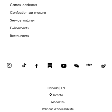
Cartes-cadeaux
Confection sur mesure
Service voiturier
Événements
Restaurants
Instagram
TikTok
Facebook
Substack
YouTube
WeChat
Red
We
Book
text.language
Canada | EN
Toronto
Modalités
Politique d’accessibilité