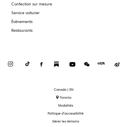
Confection sur mesure
Service voiturier
Événements
Restaurants
Instagram
TikTok
Facebook
Substack
YouTube
WeChat
Red
We
Book
text.language
Canada | EN
Toronto
Modalités
Politique d’accessibilité
Gérer les témoins