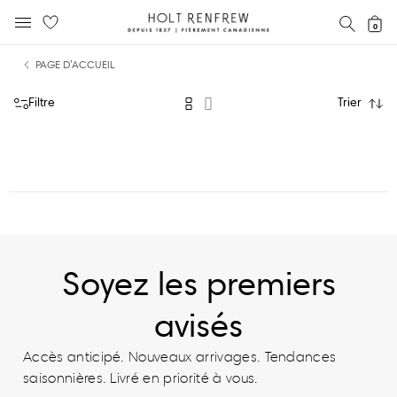
Holt
RECH
0
MENU MOBILE
Renfrew
text.skipToContent
text.skipToNavigation
Fierement
PAGE D’ACCUEIL
Canadienne
Filtre
Trier
Soyez les premiers
avisés
Accès anticipé. Nouveaux arrivages. Tendances
saisonnières. Livré en priorité à vous.