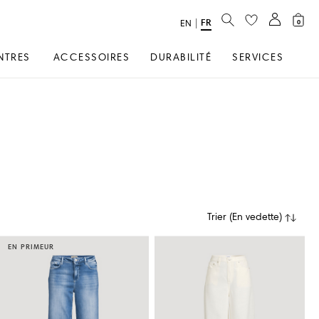
RECHERCHER
FR
text.language
|
EN
0
NTRES
ACCESSOIRES
DURABILITÉ
SERVICES
Trier
(
En vedette
)
EN PRIMEUR
HELMUT LANG
LOEWE
PISTOLA
KHAITE
MAJE
POLO RA