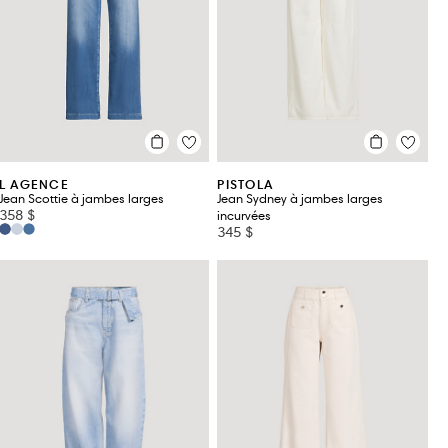
KITON
MAX MARA
R13
LAFAYETTE 148 NEW YORK
MOTHER
RAG & B
L AGENCE
NILI LOTAN
REFORMA
LEVI'S
PAIGE
SANDRO
L AGENCE
PISTOLA
Jean Scottie à jambes larges
Jean Sydney à jambes larges
358 $
incurvées
345 $