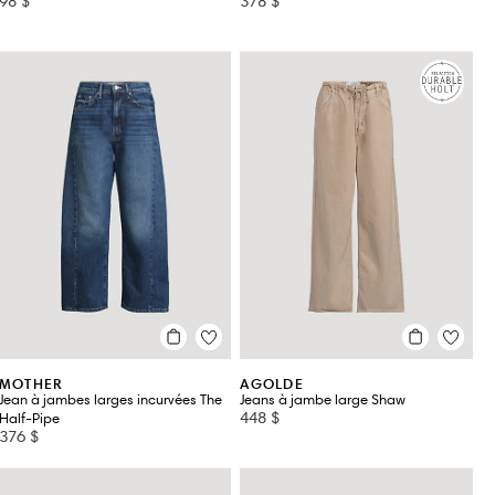
98 $
378 $
MOTHER
AGOLDE
Jean à jambes larges incurvées The
Jeans à jambe large Shaw
448 $
Half-Pipe
376 $