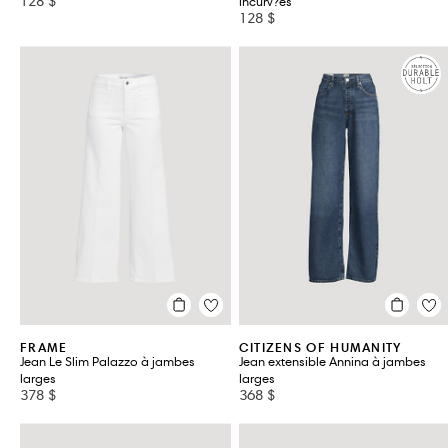
128 $
incurv?es
128 $
FRAME
CITIZENS OF HUMANITY
Jean Le Slim Palazzo à jambes
Jean extensible Annina à jambes
larges
larges
378 $
368 $