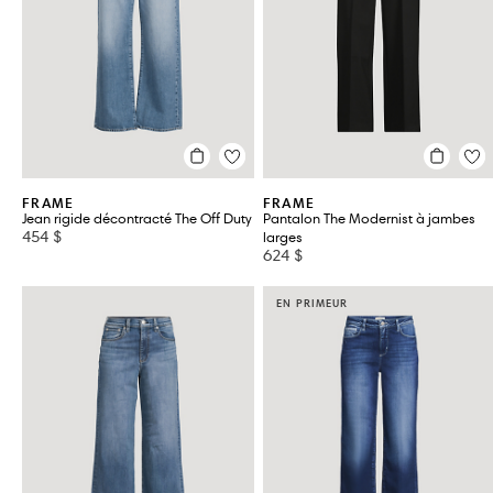
AG
ALEXANDER WANG
AGOLDE
AMI PARIS
AKRIS
ANINE BING
AKRIS PUNTO
BEAUFILLE
VOIR TOUT 168
FRAME
FRAME
Jean rigide décontracté The Off Duty
Pantalon The Modernist à jambes
454 $
larges
624 $
EN PRIMEUR