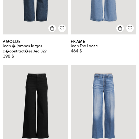
AGOLDE
FRAME
Jean � jambes larges
Jean The Loose
464 $
d�contract�es Arc 32?
398 $