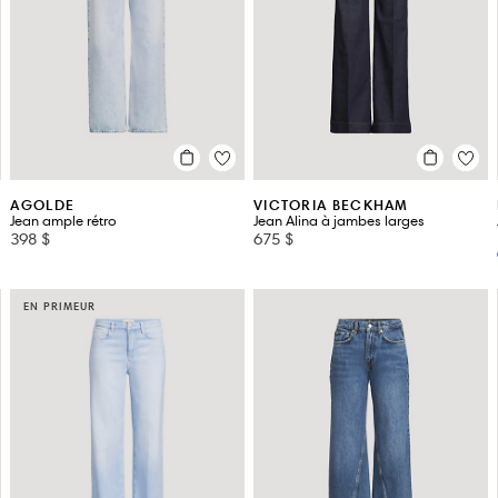
CHLOE
FRAME
CITIZENS OF HUMANITY
FREE PEOPLE
DARKPARK
GANNI
DL1961
GIVENCHY
AGOLDE
VICTORIA BECKHAM
Jean ample rétro
Jean Alina à jambes larges
398 $
675 $
EN PRIMEUR