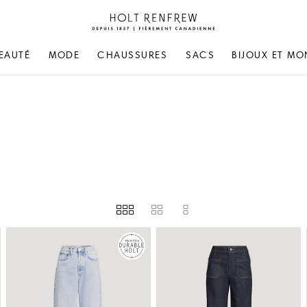
Holt
Renfrew
Fierement
EAUTÉ
MODE
CHAUSSURES
SACS
BIJOUX ET MO
Canadienne
SURES (ÉU)
PRIX
DISPONIBILITÉ EN MAGASIN
BRUNELLO CUCINELLI
DRIES VAN NOTEN
CALVIN KLEIN COLLECTION
ETRO