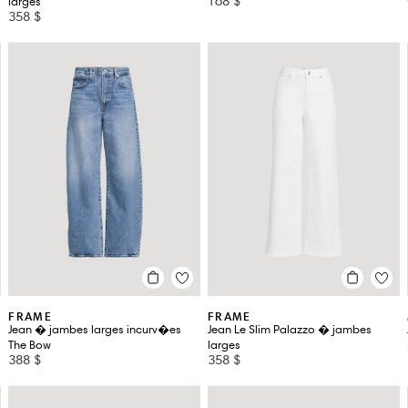
168 $
larges
358 $
FRAME
FRAME
Jean � jambes larges incurv�es
Jean Le Slim Palazzo � jambes
The Bow
larges
388 $
358 $