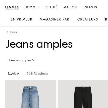
FEMMES
HOMMES
BEAUTÉ
MAISON
ENFANTS
EN PRIMEUR
MAGASINER PAR
CRÉATEURS
B
text.skipToContent
text.skipToNavigation
Jeans
Jeans amples
Jambes amples
Filtre
168
Résultats
CRÉATEURS
COULEUR
TAILLE DE VÊTEMENTS
TAILLE DE CHAUS
A.W.A.K.E. MODE
ALAIA
ACNE STUDIOS
ALAÏA