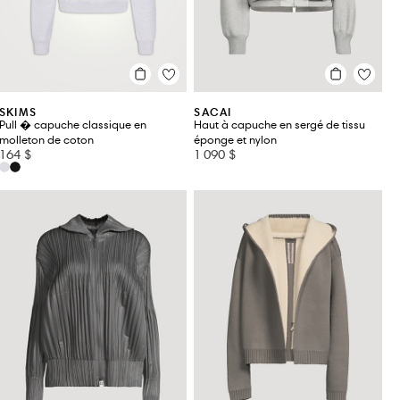
SKIMS
SACAI
Pull � capuche classique en
Haut à capuche en sergé de tissu
molleton de coton
éponge et nylon
164 $
1 090 $