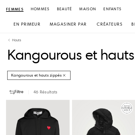
FEMMES
HOMMES
BEAUTÉ
MAISON
ENFANTS
EN PRIMEUR
MAGASINER PAR
CRÉATEURS
B
text.skipToContent
text.skipToNavigation
Hauts
Kangourous et hauts
Kangourous et hauts zippés
Filtre
46
Résultats
CRÉATEURS
COULEUR
TAILLE DE VÊTEMENTS
PRIX
DISPONIBILI
ALEXANDER WANG
MONCLER
BRUNELLO CUCINELLI
MONCLER GRENOBL