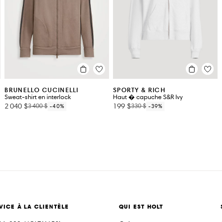
BRUNELLO CUCINELLI
SPORTY & RICH
Sweat-shirt en interlock
Haut � capuche S&R Ivy
2 040 $
199 $
3 400 $
330 $
-40%
-39%
VICE À LA CLIENTÈLE
QUI EST HOLT