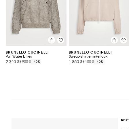
BRUNELLO CUCINELLI
BRUNELLO CUCINELLI
Pull Water Lillies
Sweat-shirt en interlock
2 340 $
1 860 $
3 900 $
3 100 $
-40%
-40%
SER