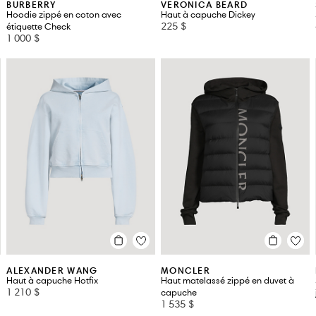
BURBERRY
VERONICA BEARD
Hoodie zippé en coton avec
Haut à capuche Dickey
225 $
étiquette Check
1 000 $
ALEXANDER WANG
MONCLER
Haut à capuche Hotfix
Haut matelassé zippé en duvet à
1 210 $
capuche
1 535 $