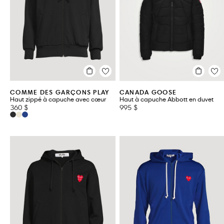
BURBERRY
MOOSE KNUCKLES
CANADA GOOSE
ON
COMME DES GARÇONS PLAY
PLEATS PLEASE ISSEY
FEAR OF GOD ESSENTIALS
PRADA
VOIR TOUT 46
COMME DES GARÇONS PLAY
CANADA GOOSE
Haut zippé à capuche avec cœur
Haut à capuche Abbott en duvet
360 $
995 $