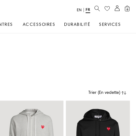
RECHERCHER
FR
text.language
|
EN
0
NTRES
ACCESSOIRES
DURABILITÉ
SERVICES
Trier
(
En vedette
)