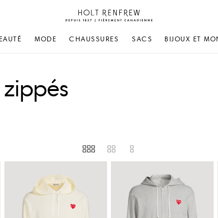
Holt
Renfrew
Fierement
EAUTÉ
MODE
CHAUSSURES
SACS
BIJOUX ET MO
Canadienne
 zippés
TÉ EN MAGASIN
RICK OWENS
E
SACAI