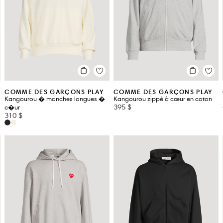
SANDRO
SKIMS
 MIYAKE
SPORTY & RICH
VERONICA BEARD
COMME DES GARÇONS PLAY
COMME DES GARÇONS PLAY
Kangourou � manches longues �
Kangourou zippé à cœur en coton
395 $
c�ur
310 $