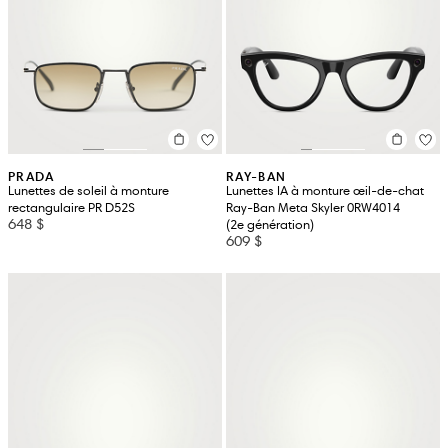
PRADA
RAY-BAN
Lunettes de soleil à monture
Lunettes IA à monture œil-de-chat
rectangulaire PR D52S
Ray-Ban Meta Skyler 0RW4014
648 $
(2e génération)
609 $