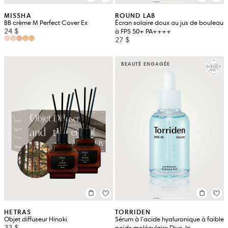
MISSHA
ROUND LAB
BB crème M Perfect Cover Ex
Écran solaire doux au jus de bouleau
24 $
à FPS 50+ PA++++
27 $
BEAUTÉ ENGAGÉE
HETRAS
TORRIDEN
Objet diffuseur Hinoki
Sérum à l’acide hyaluronique à faible
33 $
poids moléculaire Dive-In