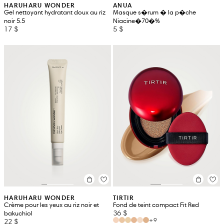
HARUHARU WONDER
ANUA
Gel nettoyant hydratant doux au riz
Masque s�rum � la p�che
noir 5.5
Niacine�70�%
17 $
5 $
HARUHARU WONDER
TIRTIR
Crème pour les yeux au riz noir et
Fond de teint compact Fit Red
36 $
bakuchiol
+9
22 $