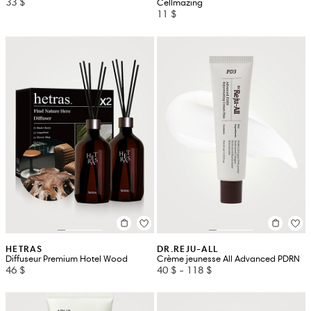
33 $
Cellmazing
11 $
HETRAS
DR.REJU-ALL
Diffuseur Premium Hotel Wood
Crème jeunesse All Advanced PDRN
46 $
40 $
-
118 $