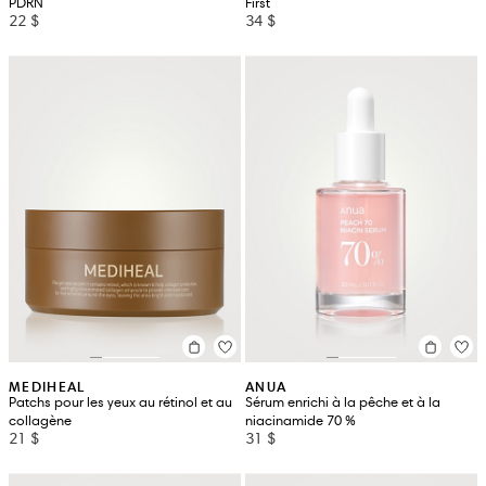
PDRN
First
22 $
34 $
MEDIHEAL
ANUA
Patchs pour les yeux au rétinol et au
Sérum enrichi à la pêche et à la
collagène
niacinamide 70 %
21 $
31 $