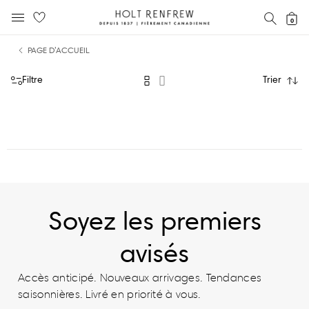
Holt
RECH
0
MENU MOBILE
Renfrew
text.skipToContent
text.skipToNavigation
Fierement
PAGE D’ACCUEIL
Canadienne
Filtre
Trier
Soyez les premiers
avisés
Accès anticipé. Nouveaux arrivages. Tendances
saisonnières. Livré en priorité à vous.