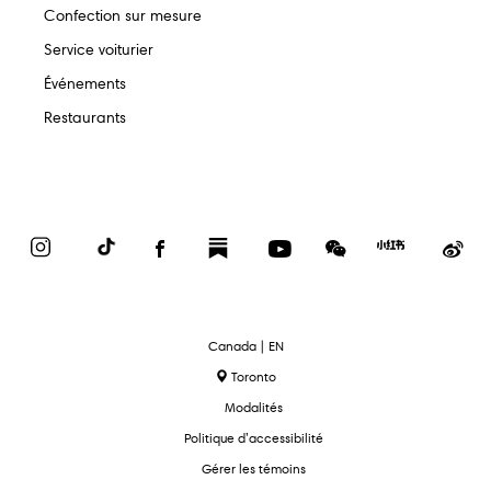
Confection sur mesure
Service voiturier
Événements
Restaurants
Instagram
TikTok
Facebook
Substack
YouTube
WeChat
Red
We
Book
text.language
Canada | EN
Toronto
Modalités
Politique d’accessibilité
Gérer les témoins