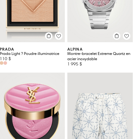
GOLDEN GOOSE
JOHN HARDY
GUCCI
KITON
GUERLAIN
LEVI'S
PRADA
ALPINA
Prada Light ? Poudre illuminatrice
Montre-bracelet Extreme Quartz en
110 $
acier inoxydable
1 995 $