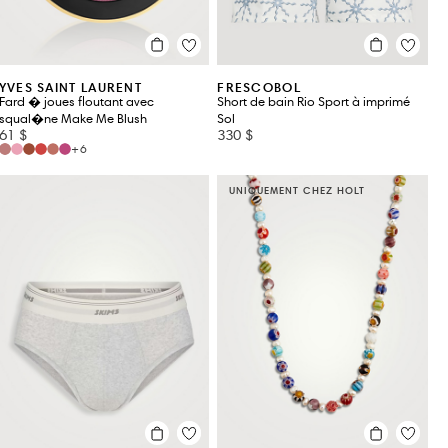
YVES SAINT LAURENT
FRESCOBOL
Fard � joues floutant avec
Short de bain Rio Sport à imprimé
squal�ne Make Me Blush
Sol
61 $
330 $
+6
UNIQUEMENT CHEZ HOLT