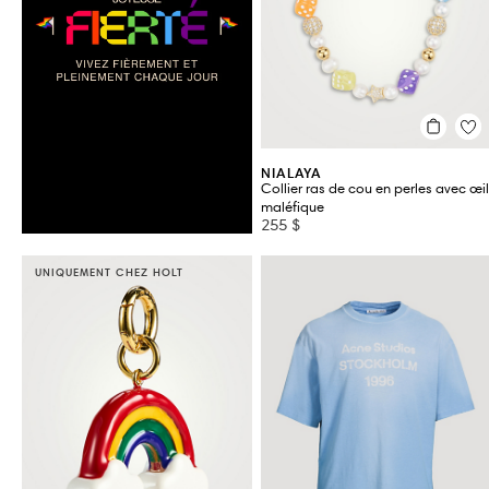
AMI PARIS
BURBERRY
AMIRI
BYREDO
ARC'TERYX
CANADA GOOSE
VOIR TOUT 296
NIALAYA
Collier ras de cou en perles avec œil
maléfique
255 $
UNIQUEMENT CHEZ HOLT