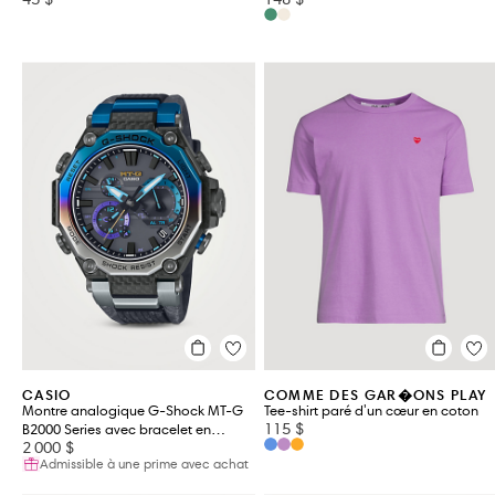
CASIO
COMME DES GAR�ONS PLAY
Montre analogique G-Shock MT-G
Tee-shirt paré d'un cœur en coton
115 $
B2000 Series avec bracelet en
2 000 $
caoutchouc
Admissible à une prime avec achat