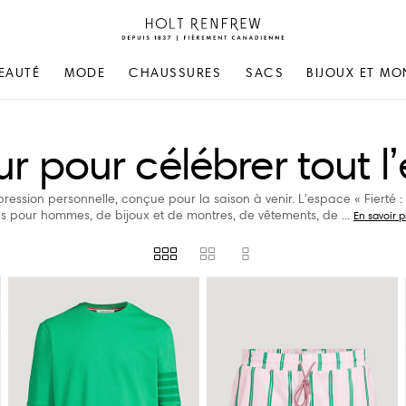
Holt
Renfrew
Fierement
EAUTÉ
MODE
CHAUSSURES
SACS
BIJOUX ET MO
Canadienne
r pour célébrer tout l’
xpression personnelle, conçue pour la saison à venir. L'espace « Fierté 
res pour hommes, de bijoux et de montres, de vêtements, de
...
En savoir p
SURES (ÉU)
PRIX
DURABILITÉ
DISPONIBILITÉ EN MAGASIN
CARTIER
ELEVENTY
CASIO
EMPORIO ARMANI
CHARLOTTE TILBURY
ENTIRE STUDIOS