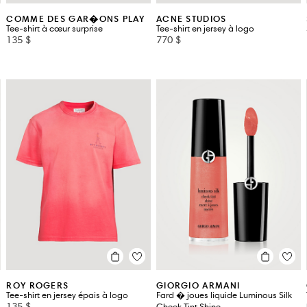
COMME DES GAR�ONS PLAY
ACNE STUDIOS
Tee-shirt à cœur surprise
Tee-shirt en jersey à logo
135 $
770 $
ROY ROGERS
GIORGIO ARMANI
Tee-shirt en jersey épais à logo
Fard � joues liquide Luminous Silk
135 $