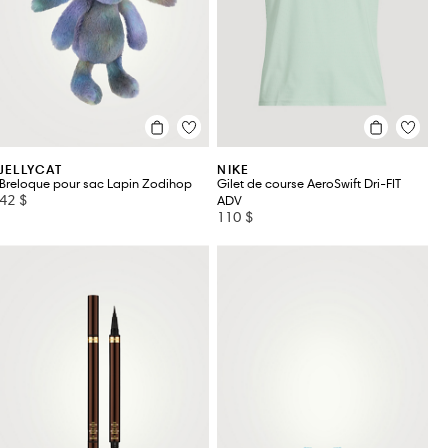
JELLYCAT
NIKE
Breloque pour sac Lapin Zodihop
Gilet de course AeroSwift Dri-FIT
42 $
ADV
110 $