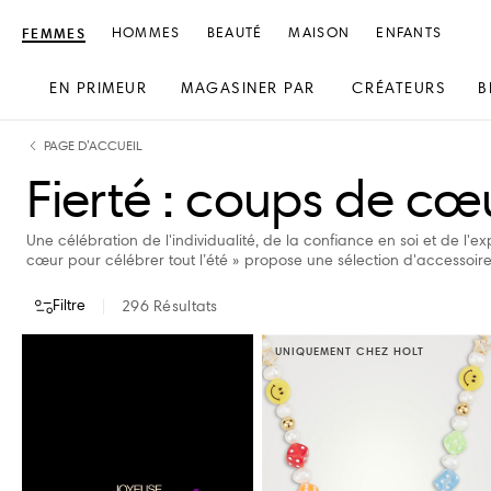
FEMMES
HOMMES
BEAUTÉ
MAISON
ENFANTS
EN PRIMEUR
MAGASINER PAR
CRÉATEURS
B
text.skipToContent
text.skipToNavigation
PAGE D’ACCUEIL
Fierté : coups de cœu
Une célébration de l'individualité, de la confiance en soi et de l'e
cœur pour célébrer tout l’été » propose une sélection d'accessoi
Filtre
296
Résultats
UNIQUEMENT CHEZ HOLT
CRÉATEURS
COULEUR
TAILLE DE VÊTEMENTS
TAILLE DE CHAUS
ACNE STUDIOS
BALENCIAGA
ADIDAS
BIRKENSTOCK
ALPINA
BOTTEGA VENETA