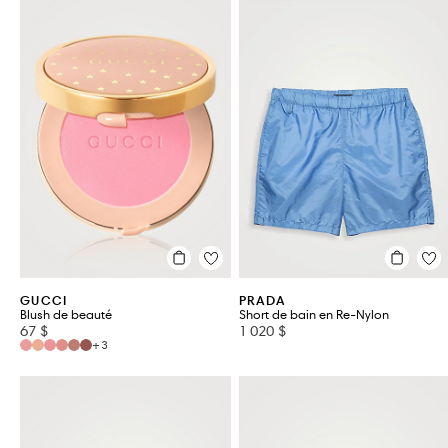
GUCCI
PRADA
Blush de beauté
Short de bain en Re-Nylon
67 $
1 020 $
+3