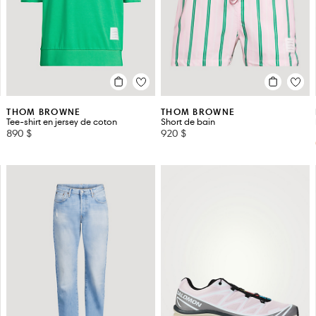
COMME DES GAR�ONS PLAY
ETON
DAVID YURMAN
FEAR OF GOD ESSENTIALS
DIOR
FREDERIQUE CONSTANT
THOM BROWNE
THOM BROWNE
Tee-shirt en jersey de coton
Short de bain
890 $
920 $