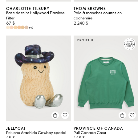
CHARLOTTE TILBURY
THOM BROWNE
Base de teint Hollywood Flawless
Polo à manches courtes en
Filter
cachemire
67 $
2 240 $
+6
PROJET H
JELLYCAT
PROVINCE OF CANADA
Peluche Arachide Cowboy spatial
Pull Canada Crest
45 $
148 $