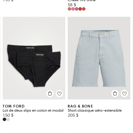
Cheek Tint Shine
58 $
TOM FORD
RAG & BONE
Lot de deux slips en coton et modal
Short classique aéro-extensible
150 $
205 $