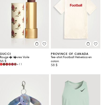
GUCCI
PROVINCE OF CANADA
Rouge � l�vres Voile
Tee-shirt Football Helvetica en
66 $
coton
+11
58 $