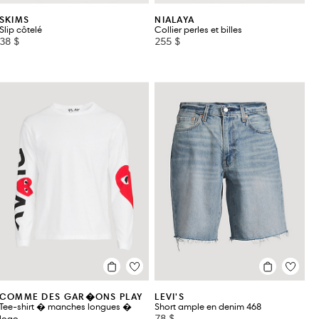
SKIMS
NIALAYA
Slip côtelé
Collier perles et billes
38 $
255 $
COMME DES GAR�ONS PLAY
LEVI'S
Tee-shirt � manches longues �
Short ample en denim 468
78 $