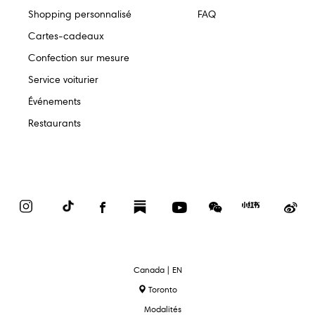
Shopping personnalisé
FAQ
Cartes-cadeaux
Confection sur mesure
Service voiturier
Événements
Restaurants
Instagram
TikTok
Facebook
Substack
YouTube
WeChat
Red
We
Book
text.language
Canada | EN
Toronto
Modalités