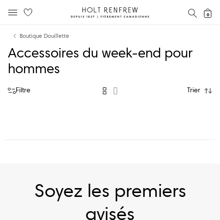
Holt
RECH
0
MENU MOBILE
Renfrew
text.skipToContent
text.skipToNavigation
Fierement
Boutique Douillette
Canadienne
Accessoires du week-end pour
hommes
Filtre
Trier
Soyez les premiers
avisés