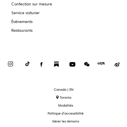
Confection sur mesure
Service voiturier
Événements
Restaurants
Instagram
TikTok
Facebook
Substack
YouTube
WeChat
Red
We
Book
text.language
Canada | EN
Toronto
Modalités
Politique d’accessibilité
Gérer les témoins