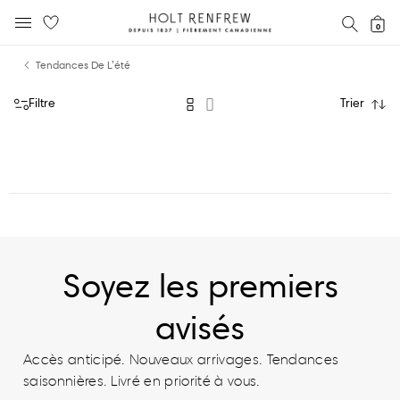
Holt
RECH
0
MENU MOBILE
Renfrew
text.skipToContent
text.skipToNavigation
Fierement
Tendances De L’été
Canadienne
Filtre
Trier
Soyez les premiers
avisés
Accès anticipé. Nouveaux arrivages. Tendances
saisonnières. Livré en priorité à vous.