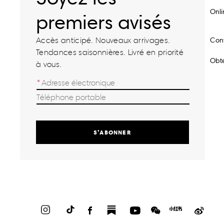
Onl
premiers avisés
Accès anticipé. Nouveaux arrivages.
Con
Tendances saisonnières. Livré en priorité
Obte
à vous.
S’ABONNER
Instagram
TikTok
Facebook
Substack
YouTube
WeChat
Red
Weib
Book