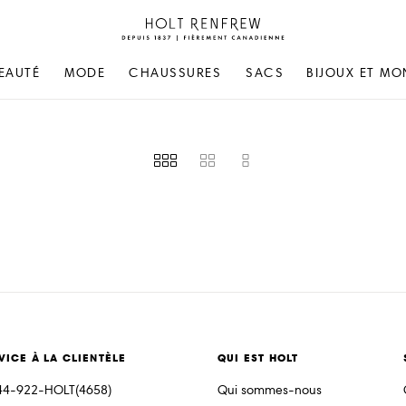
Holt
Renfrew
Fierement
EAUTÉ
MODE
CHAUSSURES
SACS
BIJOUX ET MO
Canadienne
VICE À LA CLIENTÈLE
QUI EST HOLT
44-922-HOLT(4658)
Qui sommes-nous