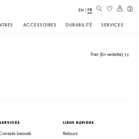
RECHERCHER
FR
text.language
|
EN
0
NTRES
ACCESSOIRES
DURABILITÉ
SERVICES
Trier
(
En vedette
)
SERVICES
LIENS RAPIDES
Conseils beauté
Retours