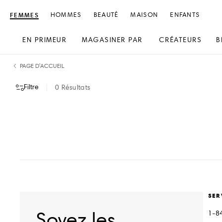
FEMMES
HOMMES
BEAUTÉ
MAISON
ENFANTS
EN PRIMEUR
MAGASINER PAR
CRÉATEURS
B
text.skipToContent
text.skipToNavigation
PAGE D’ACCUEIL
Filtre
0
Résultats
VOIR TOUT
SER
Soyez les
1-8