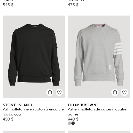
coton
ras-de-cou
545 $
475 $
STONE ISLAND
THOM BROWNE
Pull molletonné en coton à encolure
Pull en molleton de coton à quatre
ras du cou
barres
450 $
940 $