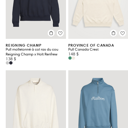
CARHARTT WIP
MONCLER
EMPORIO ARMANI
MONCLER GRENOBL
FEAR OF GOD ESSENTIALS
POLO RALPH LAURE
VOIR TOUT 80
REIGNING CHAMP
PROVINCE OF CANADA
Pull molletonné à col ras du cou
Pull Canada Crest
148 $
Reigning Champ x Holt Renfrew
138 $