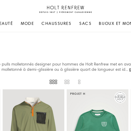
Holt
Renfrew
Fierement
EAUTÉ
MODE
CHAUSSURES
SACS
BIJOUX ET MO
Canadienne
de pulls molletonnés designer pour hommes de Holt Renfrew met en ava
molletonné à demi-glissière ou à glissière quart de longueur est
id
...
E
PROJET H
TÉ EN MAGASIN
PROVINCE OF CANADA
SKIMS
RAG & BONE
STONE IS
REIGNING CHAMP
STONE IS