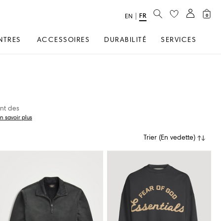
RECHERCHER
FR
text.language
|
EN
0
NTRES
ACCESSOIRES
DURABILITÉ
SERVICES
nt des
n savoir plus
Trier
(
En vedette
)
VUORI
LAND
LAND X NEW BALANCE