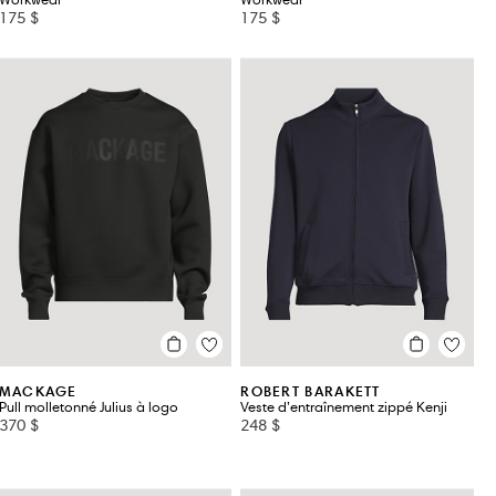
Workwear
Workwear
175 $
175 $
MACKAGE
ROBERT BARAKETT
Pull molletonné Julius à logo
Veste d’entraînement zippé Kenji
370 $
248 $