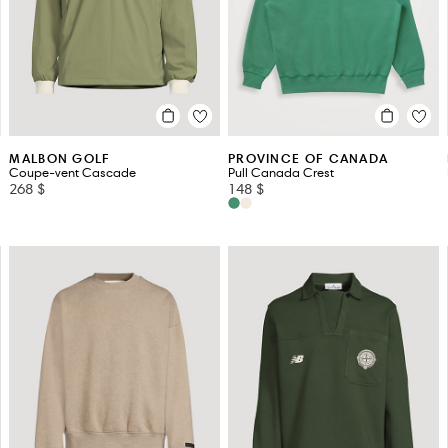
ROBERT BARAKETT
THEORY
E
ROY ROGERS
THOM BR
N
RRL
TOM FOR
MALBON GOLF
PROVINCE OF CANADA
Coupe-vent Cascade
Pull Canada Crest
268 $
148 $