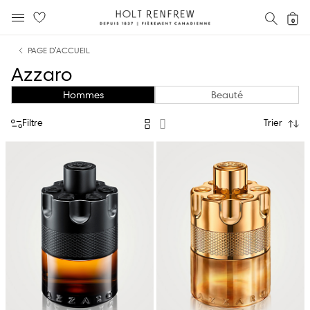
Holt
RECH
0
MENU MOBILE
Renfrew
text.skipToContent
text.skipToNavigation
Fierement
PAGE D’ACCUEIL
Canadienne
Azzaro
Hommes
Beauté
Filtre
Trier