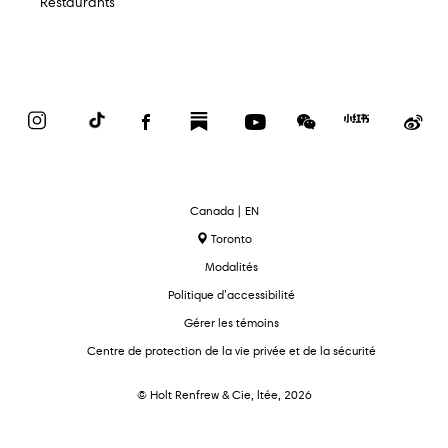
Restaurants
Instagram
TikTok
Facebook
Substack
YouTube
WeChat
Red
We
Book
text.language
Canada | EN
Toronto
Modalités
Politique d’accessibilité
Gérer les témoins
Centre de protection de la vie privée et de la sécurité
© Holt Renfrew & Cie, ltée, 2026