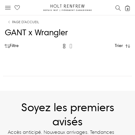
Holt
RECH
0
MENU MOBILE
Renfrew
text.skipToContent
text.skipToNavigation
Fierement
PAGE D’ACCUEIL
Canadienne
GANT x Wrangler
Filtre
Trier
Soyez les premiers
avisés
Accès anticipé. Nouveaux arrivages. Tendances