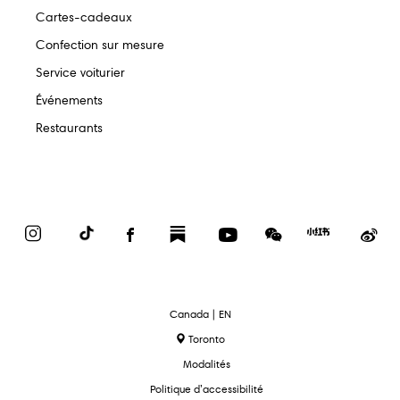
Cartes-cadeaux
Confection sur mesure
Service voiturier
Événements
Restaurants
Instagram
TikTok
Facebook
Substack
YouTube
WeChat
Red
We
Book
text.language
Canada | EN
Toronto
Modalités
Politique d’accessibilité