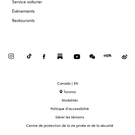
Service voiturier
Événements
Restaurants
Instagram
TikTok
Facebook
Substack
YouTube
WeChat
Red
We
Book
text.language
Canada | EN
Toronto
Modalités
Politique d’accessibilité
Gérer les témoins
Centre de protection de la vie privée et de la sécurité