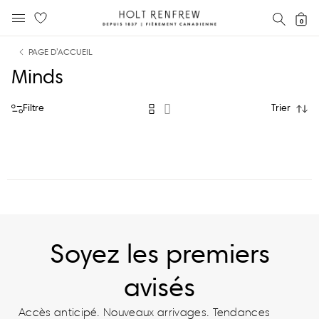
Holt
RECH
0
MENU MOBILE
Renfrew
text.skipToContent
text.skipToNavigation
Fierement
PAGE D’ACCUEIL
Canadienne
Minds
Filtre
Trier
Soyez les premiers
avisés
Accès anticipé. Nouveaux arrivages. Tendances