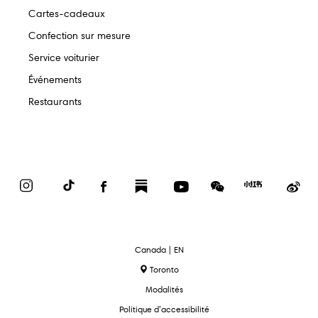
Cartes-cadeaux
Confection sur mesure
Service voiturier
Événements
Restaurants
Instagram
TikTok
Facebook
Substack
YouTube
WeChat
Red
We
Book
text.language
Canada | EN
Toronto
Modalités
Politique d’accessibilité