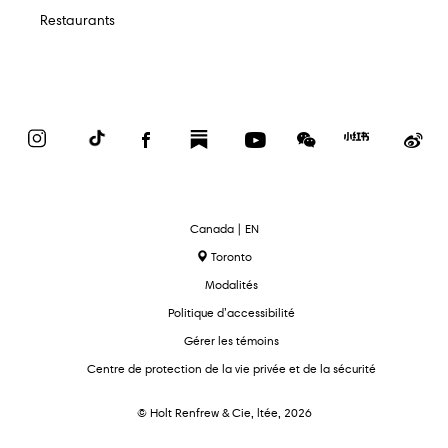
Restaurants
Instagram
TikTok
Facebook
Substack
YouTube
WeChat
Red
We
Book
text.language
Canada | EN
Toronto
Modalités
Politique d’accessibilité
Gérer les témoins
Centre de protection de la vie privée et de la sécurité
© Holt Renfrew & Cie, ltée, 2026