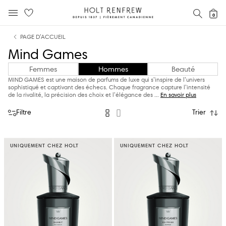
Holt
RECH
0
MENU MOBILE
Renfrew
text.skipToContent
text.skipToNavigation
Fierement
PAGE D’ACCUEIL
Canadienne
Mind Games
Femmes
Hommes
Beauté
MIND GAMES est une maison de parfums de luxe qui s’inspire de l’univers
sophistiqué et captivant des échecs. Chaque fragrance capture l’intensité
de la rivalité, la précision des choix et l’élégance des
...
En savoir plus
Filtre
Trier
UNIQUEMENT CHEZ HOLT
UNIQUEMENT CHEZ HOLT