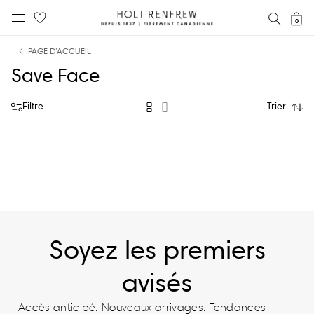
Holt
RECH
0
MENU MOBILE
Renfrew
text.skipToContent
text.skipToNavigation
Fierement
PAGE D’ACCUEIL
Canadienne
Save Face
Filtre
Trier
Soyez les premiers
avisés
Accès anticipé. Nouveaux arrivages. Tendances