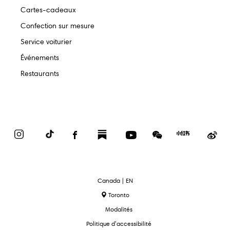
Cartes-cadeaux
Confection sur mesure
Service voiturier
Événements
Restaurants
Instagram
TikTok
Facebook
Substack
YouTube
WeChat
Red
We
Book
text.language
Canada | EN
Toronto
Modalités
Politique d’accessibilité