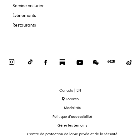
Service voiturier
Événements
Restaurants
Instagram
TikTok
Facebook
Substack
YouTube
WeChat
Red
We
Book
text.language
Canada | EN
Toronto
Modalités
Politique d’accessibilité
Gérer les témoins
Centre de protection de la vie privée et de la sécurité