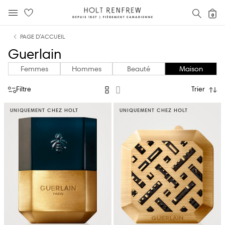
Holt
RECH
0
MENU MOBILE
Renfrew
text.skipToContent
text.skipToNavigation
Fierement
PAGE D’ACCUEIL
Canadienne
Guerlain
Femmes
Hommes
Beauté
Maison
Filtre
Trier
UNIQUEMENT CHEZ HOLT
UNIQUEMENT CHEZ HOLT