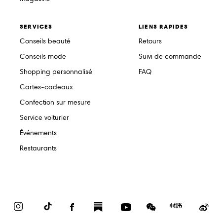
SERVICES
LIENS RAPIDES
Conseils beauté
Retours
Conseils mode
Suivi de commande
Shopping personnalisé
FAQ
Cartes-cadeaux
Confection sur mesure
Service voiturier
Événements
Restaurants
Instagram
TikTok
Facebook
Substack
YouTube
WeChat
Red
We
Book