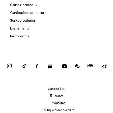
Cartes-cadeaux
Confection sur mesure
Service voiturier
Événements
Restaurants
Instagram
TikTok
Facebook
Substack
YouTube
WeChat
Red
We
Book
text.language
Canada | EN
Toronto
Modalités
Politique d’accessibilité