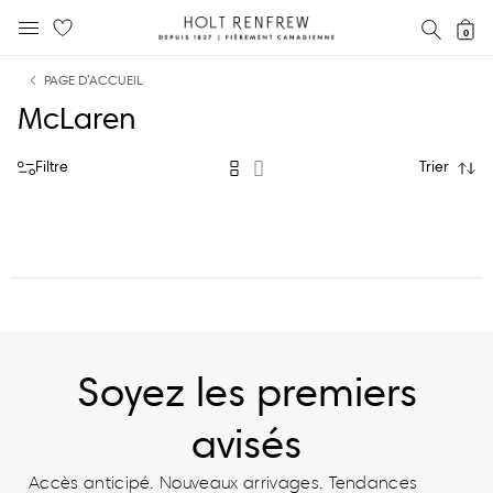
Holt
RECH
0
MENU MOBILE
Renfrew
text.skipToContent
text.skipToNavigation
Fierement
PAGE D’ACCUEIL
Canadienne
McLaren
Filtre
Trier
Soyez les premiers
avisés
Accès anticipé. Nouveaux arrivages. Tendances