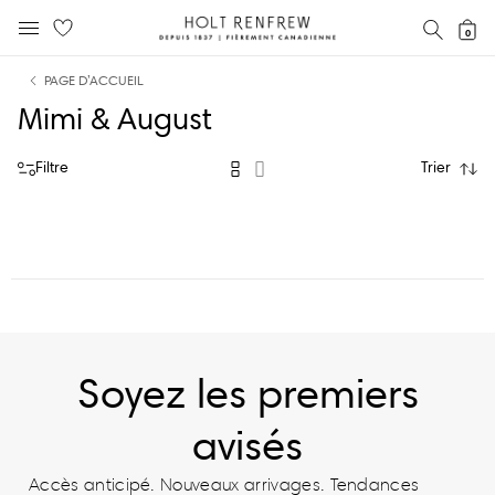
Holt
RECH
0
MENU MOBILE
Renfrew
text.skipToContent
text.skipToNavigation
Fierement
PAGE D’ACCUEIL
Canadienne
Mimi & August
Filtre
Trier
Soyez les premiers
avisés
Accès anticipé. Nouveaux arrivages. Tendances