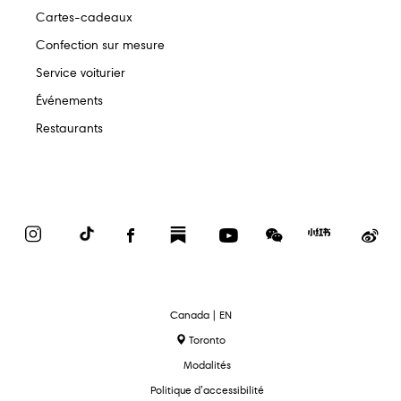
Cartes-cadeaux
Confection sur mesure
Service voiturier
Événements
Restaurants
Instagram
TikTok
Facebook
Substack
YouTube
WeChat
Red
We
Book
text.language
Canada | EN
Toronto
Modalités
Politique d’accessibilité