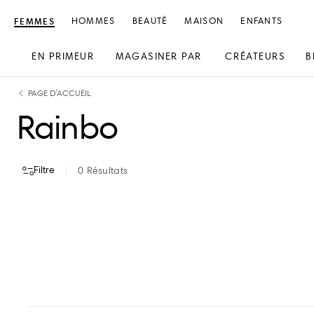
FEMMES
HOMMES
BEAUTÉ
MAISON
ENFANTS
EN PRIMEUR
MAGASINER PAR
CRÉATEURS
B
text.skipToContent
text.skipToNavigation
PAGE D’ACCUEIL
Rainbo
Filtre
0
Résultats
VOIR TOUT