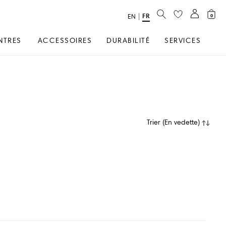
RECHERCHER
FR
text.language
|
EN
0
NTRES
ACCESSOIRES
DURABILITÉ
SERVICES
Trier
(
En vedette
)