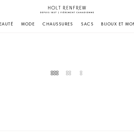
Holt
Renfrew
Fierement
EAUTÉ
MODE
CHAUSSURES
SACS
BIJOUX ET MO
Canadienne