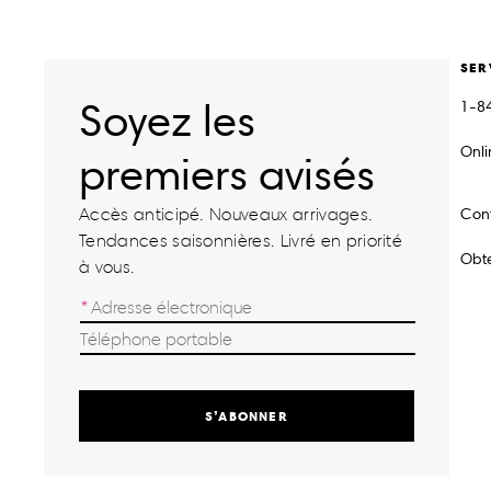
SER
Soyez les
1-8
Onl
premiers avisés
Accès anticipé. Nouveaux arrivages.
Con
Tendances saisonnières. Livré en priorité
Obte
à vous.
S’ABONNER