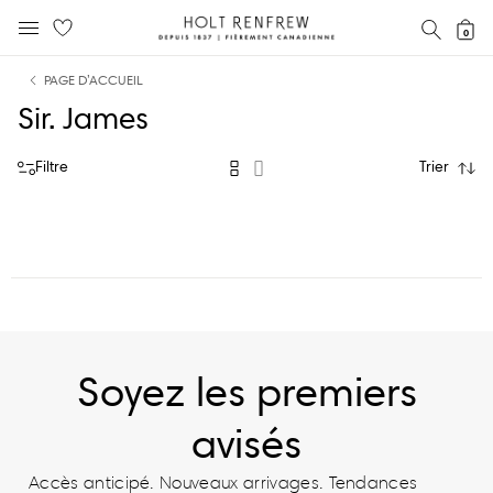
Holt
RECH
0
MENU MOBILE
Renfrew
text.skipToContent
text.skipToNavigation
Fierement
PAGE D’ACCUEIL
Canadienne
Sir. James
Filtre
Trier
Soyez les premiers
avisés
Accès anticipé. Nouveaux arrivages. Tendances