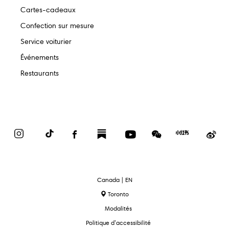
Cartes-cadeaux
Confection sur mesure
Service voiturier
Événements
Restaurants
Instagram
TikTok
Facebook
Substack
YouTube
WeChat
Red
We
Book
text.language
Canada | EN
Toronto
Modalités
Politique d’accessibilité