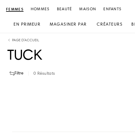
FEMMES
HOMMES
BEAUTÉ
MAISON
ENFANTS
EN PRIMEUR
MAGASINER PAR
CRÉATEURS
B
text.skipToContent
text.skipToNavigation
PAGE D’ACCUEIL
TUCK
Filtre
0
Résultats
VOIR TOUT