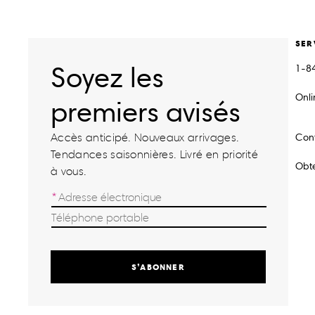
SER
Soyez les
1-8
Onl
premiers avisés
Accès anticipé. Nouveaux arrivages.
Con
Tendances saisonnières. Livré en priorité
Obte
à vous.
S’ABONNER