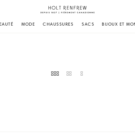
Holt
Renfrew
Fierement
EAUTÉ
MODE
CHAUSSURES
SACS
BIJOUX ET MO
Canadienne