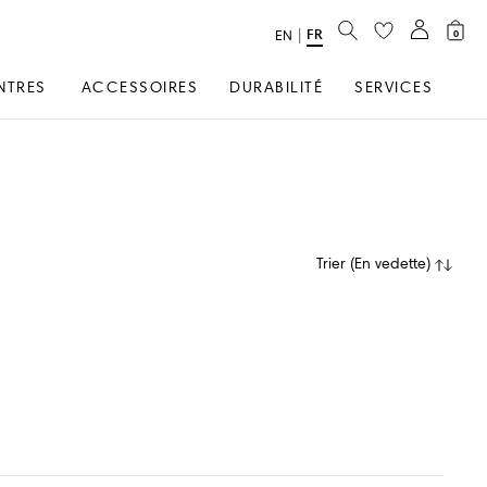
RECHERCHER
FR
text.language
|
EN
0
NTRES
ACCESSOIRES
DURABILITÉ
SERVICES
Trier
(
En vedette
)